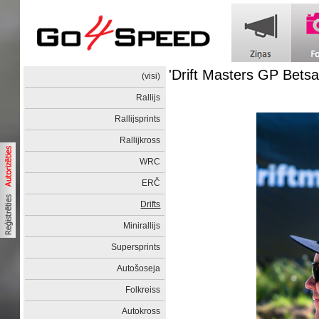
'Drift Masters GP Betsa
(visi)
Rallijs
Rallijsprints
Rallijkross
WRC
ERČ
Drifts
Minirallijs
Supersprints
Autošoseja
Folkreiss
Autokross