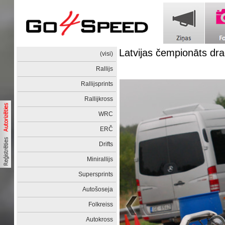
Latvijas čempionāts dra
(visi)
Rallijs
Rallijsprints
Rallijkross
WRC
ERČ
Drifts
Minirallijs
Supersprints
Autošoseja
Folkreiss
Autokross