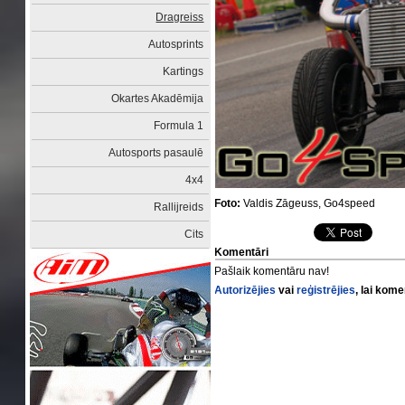
Dragreiss
Autosprints
Kartings
Okartes Akadēmija
Formula 1
Autosports pasaulē
4x4
Foto:
Valdis Zāgeuss, Go4speed
Rallijreids
Cits
Komentāri
Pašlaik komentāru nav!
Autorizējies
vai
reģistrējies
, lai kom