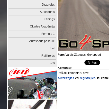
Dragreiss
Autosprints
Kartings
Okartes Akadēmija
Formula 1
Autosports pasaulē
4x4
Foto:
Valdis Zāgeuss, Go4speed
Rallijreids
Cits
Komentāri
Pašlaik komentāru nav!
Autorizējies
vai
reģistrējies
, lai kom