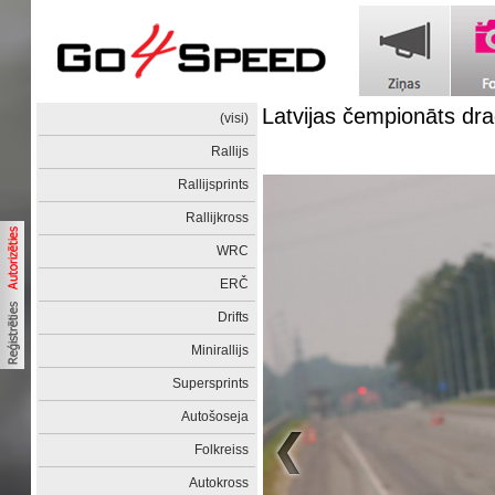
Latvijas čempionāts dra
(visi)
Rallijs
Rallijsprints
Rallijkross
WRC
ERČ
Drifts
Minirallijs
Supersprints
Autošoseja
Folkreiss
Autokross