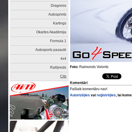
Dragreiss
Autosprints
Kartings
Okartes Akadēmija
Formula 1
Autosports pasaulē
4x4
Foto:
Raimonds Volonts
Rallijreids
Cits
Komentāri
Pašlaik komentāru nav!
Autorizējies
vai
reģistrējies
, lai kom