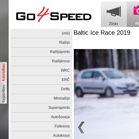
Baltic Ice Race 2019
(visi)
Rallijs
Rallijsprints
Rallijkross
WRC
ERČ
Drifts
Minirallijs
Supersprints
Autošoseja
Folkreiss
Autokross