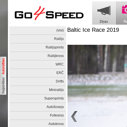
Baltic Ice Race 2019
(visi)
Rallijs
Rallijsprints
Rallijkross
WRC
ERČ
Drifts
Minirallijs
Supersprints
Autošoseja
Folkreiss
Autokross