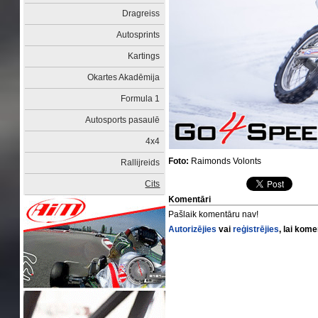
Dragreiss
Autosprints
Kartings
Okartes Akadēmija
Formula 1
Autosports pasaulē
4x4
Foto:
Raimonds Volonts
Rallijreids
Cits
Komentāri
Pašlaik komentāru nav!
Autorizējies
vai
reģistrējies
, lai kom