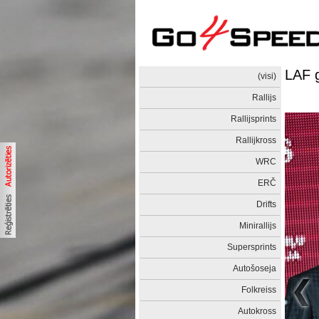
LAF 
(visi)
Rallijs
Rallijsprints
Rallijkross
WRC
ERČ
Drifts
Minirallijs
Supersprints
Autošoseja
Folkreiss
Autokross