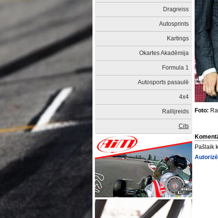
Dragreiss
Autosprints
Kartings
Okartes Akadēmija
Formula 1
Autosports pasaulē
4x4
Foto:
Rai
Rallijreids
Cits
Komentā
Pašlaik 
Autorizē