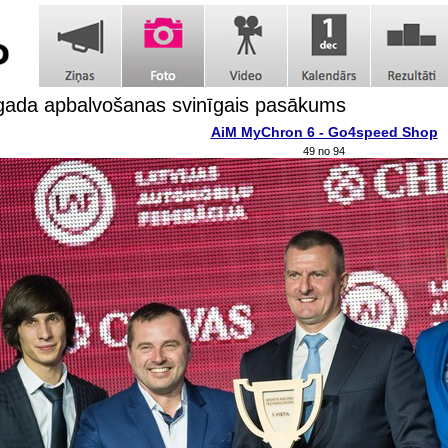
gada apbalvošanas svinīgais pasākums
AiM MyChron 6 - Go4speed Shop
49 no 94