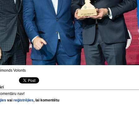
monds Volonts
ri
komentāru nav!
jies
vai
reģistrējies
, lai komentētu