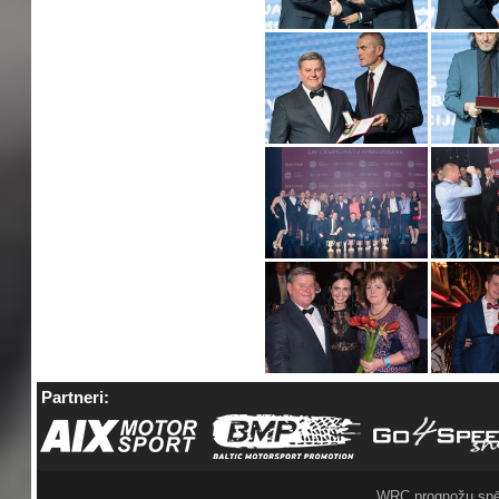
Partneri:
WRC prognožu spē