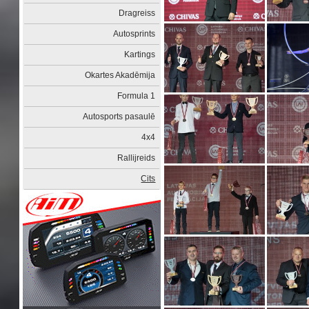
Dragreiss
Autosprints
Kartings
Okartes Akadēmija
Formula 1
Autosports pasaulē
4x4
Rallijreids
Cits