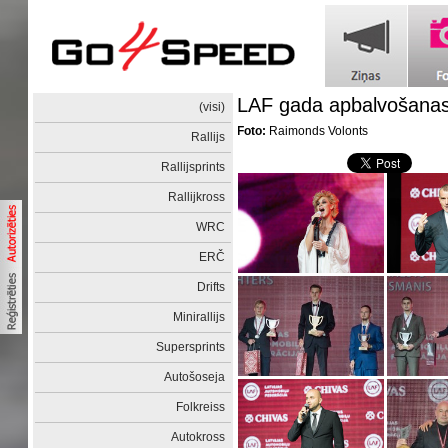
LAF gada apbalvošanas
(visi)
Foto:
Raimonds Volonts
Rallijs
Rallijsprints
Rallijkross
WRC
ERČ
Drifts
Minirallijs
Supersprints
Autošoseja
Folkreiss
Autokross