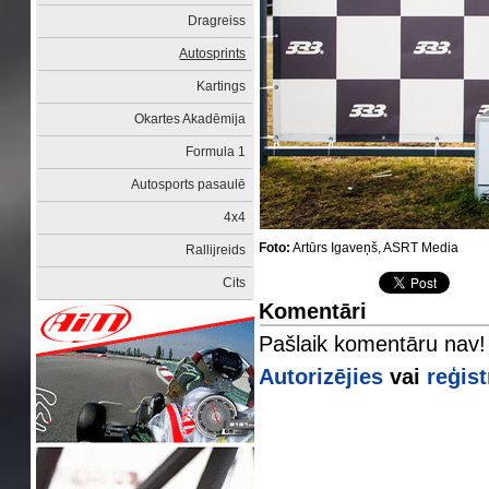
Dragreiss
Autosprints
Kartings
Okartes Akadēmija
Formula 1
Autosports pasaulē
4x4
Foto:
Artūrs Igaveņš, ASRT Media
Rallijreids
Cits
Komentāri
Pašlaik komentāru nav!
Autorizējies
vai
reģist