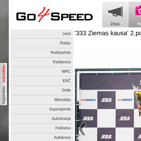
'333 Ziemas kausa' 2.p
(visi)
Rallijs
Rallijsprints
Rallijkross
WRC
ERČ
Drifts
Minirallijs
Supersprints
Autošoseja
Folkreiss
Autokross