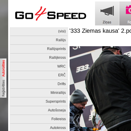
'333 Ziemas kausa' 2.p
(visi)
Rallijs
Rallijsprints
Rallijkross
WRC
ERČ
Drifts
Minirallijs
Supersprints
Autošoseja
Folkreiss
Autokross