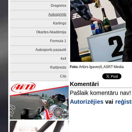
Dragreiss
Autosprints
Kartings
Okartes Akadēmija
Formula 1
Autosports pasaulē
4x4
Foto:
Artūrs Igaveņš, ASRT Media
Rallijreids
Cits
Komentāri
Pašlaik komentāru nav!
Autorizējies
vai
reģist