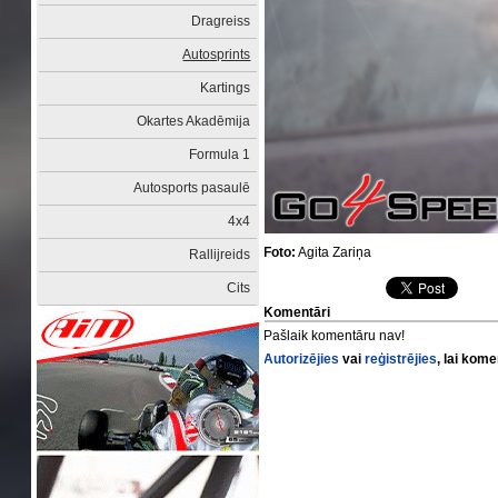
Dragreiss
Autosprints
Kartings
Okartes Akadēmija
Formula 1
Autosports pasaulē
4x4
Foto:
Agita Zariņa
Rallijreids
Cits
Komentāri
Pašlaik komentāru nav!
Autorizējies
vai
reģistrējies
, lai kom