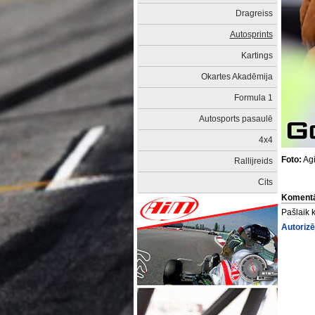
Dragreiss
Autosprints
Kartings
Okartes Akadēmija
Formula 1
Autosports pasaulē
4x4
Foto:
Agi
Rallijreids
Cits
Komentā
Pašlaik 
Autorizē