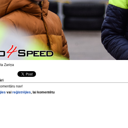
ta Zariņa
ri
komentāru nav!
jies
vai
reģistrējies
, lai komentētu