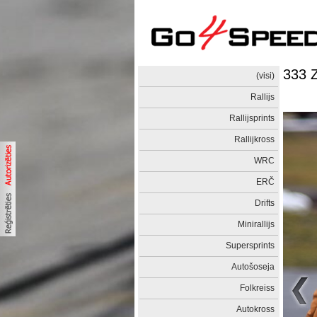
333 
(visi)
Rallijs
Rallijsprints
Rallijkross
WRC
ERČ
Drifts
Minirallijs
Supersprints
Autošoseja
Folkreiss
Autokross