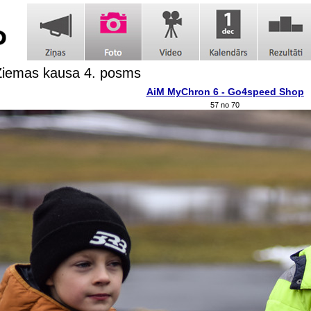
Ziemas kausa 4. posms
AiM MyChron 6 - Go4speed Shop
57 no 70