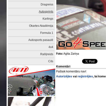
Dragreiss
Autosprints
Kartings
Okartes Akadēmija
Formula 1
Autosports pasaulē
4x4
Foto:
Agita Zariņa
Rallijreids
Cits
Komentāri
Pašlaik komentāru nav!
Autorizējies
vai
reģistrējies
, lai kom