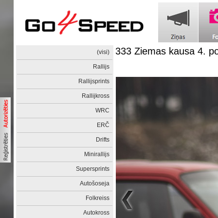
333 Ziemas kausa 4. 
(visi)
Rallijs
Rallijsprints
Rallijkross
WRC
ERČ
Drifts
Minirallijs
Supersprints
Autošoseja
Folkreiss
Autokross