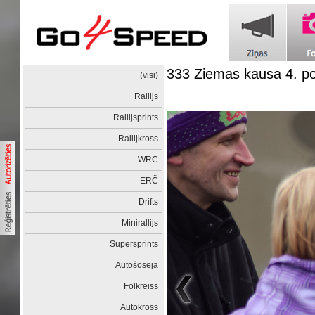
333 Ziemas kausa 4. 
(visi)
Rallijs
Rallijsprints
Rallijkross
WRC
ERČ
Drifts
Minirallijs
Supersprints
Autošoseja
Folkreiss
Autokross