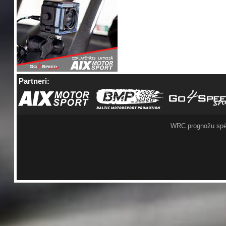
Partneri:
WRC prognožu spē