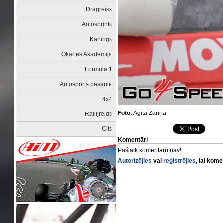
Dragreiss
Autosprints
Kartings
Okartes Akadēmija
Formula 1
Autosports pasaulē
4x4
Foto:
Agita Zariņa
Rallijreids
Cits
Komentāri
Pašlaik komentāru nav!
Autorizējies
vai
reģistrējies
, lai kom