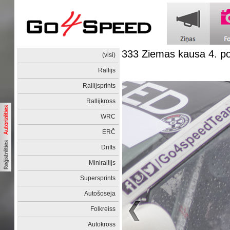
333 Ziemas kausa 4. 
(visi)
Rallijs
Rallijsprints
Rallijkross
WRC
ERČ
Drifts
Minirallijs
Supersprints
Autošoseja
Folkreiss
Autokross