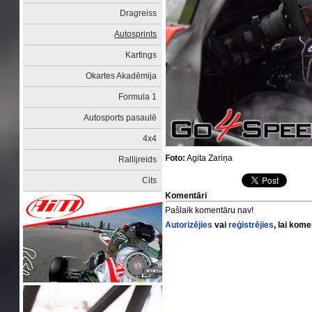
Dragreiss
Autosprints
Kartings
Okartes Akadēmija
Formula 1
Autosports pasaulē
4x4
Foto:
Agita Zariņa
Rallijreids
Cits
Komentāri
Pašlaik komentāru nav!
Autorizējies
vai
reģistrējies
, lai kom