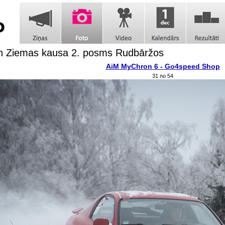
h Ziemas kausa 2. posms Rudbāržos
AiM MyChron 6 - Go4speed Shop
31 no 54