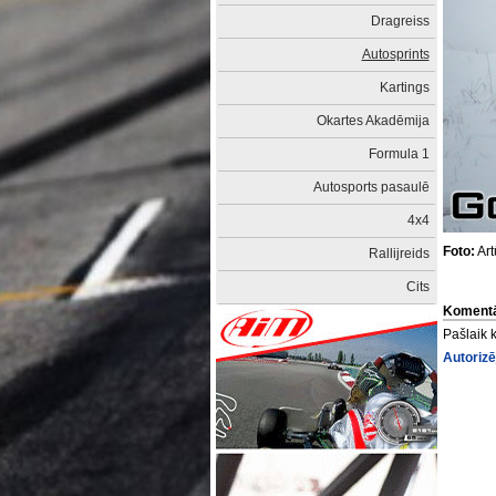
Dragreiss
Autosprints
Kartings
Okartes Akadēmija
Formula 1
Autosports pasaulē
4x4
Foto:
Art
Rallijreids
Cits
Komentā
Pašlaik 
Autorizē