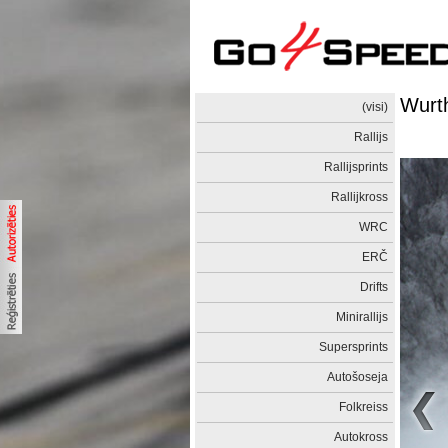
Wurt
(visi)
Rallijs
Rallijsprints
Rallijkross
WRC
ERČ
Drifts
Minirallijs
Supersprints
Autošoseja
Folkreiss
Autokross