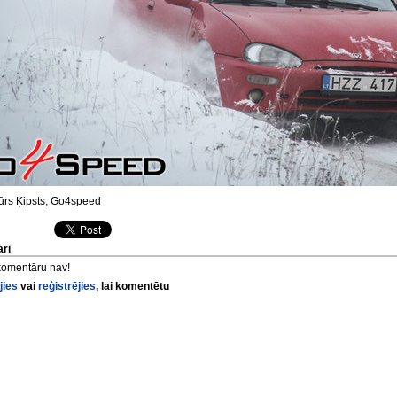
ūrs Ķipsts, Go4speed
ri
komentāru nav!
jies
vai
reģistrējies
, lai komentētu