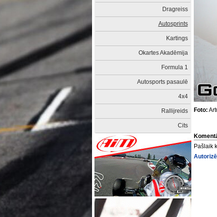
Dragreiss
Autosprints
Kartings
Okartes Akadēmija
Formula 1
Autosports pasaulē
4x4
Foto:
Art
Rallijreids
Cits
Komentā
Pašlaik 
Autorizē