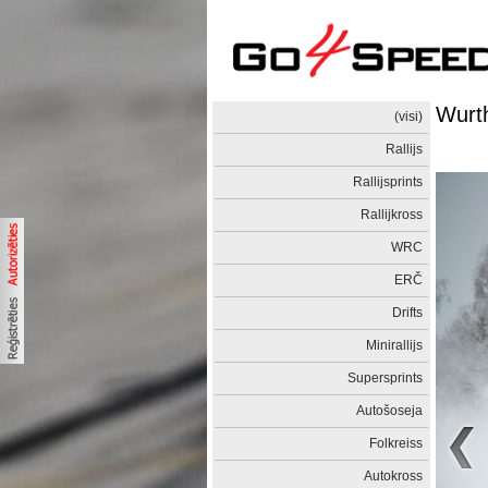
Wurt
(visi)
Rallijs
Rallijsprints
Rallijkross
WRC
ERČ
Drifts
Minirallijs
Supersprints
Autošoseja
Folkreiss
Autokross