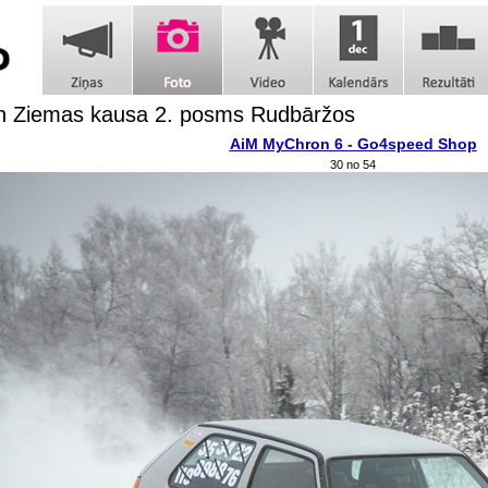
h Ziemas kausa 2. posms Rudbāržos
AiM MyChron 6 - Go4speed Shop
30 no 54