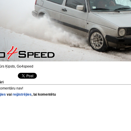
ūrs Ķipsts, Go4speed
ri
komentāru nav!
jies
vai
reģistrējies
, lai komentētu