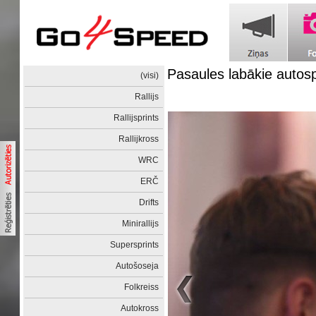
Pasaules labākie autos
(visi)
Rallijs
Rallijsprints
Rallijkross
WRC
ERČ
Drifts
Minirallijs
Supersprints
Autošoseja
Folkreiss
Autokross