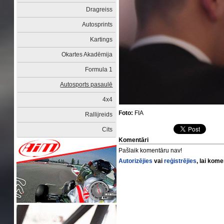
Dragreiss
Autosprints
Kartings
Okartes Akadēmija
Formula 1
Autosports pasaulē
4x4
Foto:
FIA
Rallijreids
Cits
Komentāri
Pašlaik komentāru nav!
Autorizējies
vai
reģistrējies
, lai kom