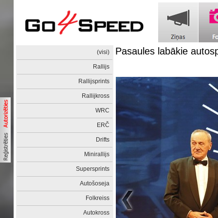
Pasaules labākie autos
(visi)
Rallijs
Rallijsprints
Rallijkross
WRC
ERČ
Drifts
Minirallijs
Supersprints
Autošoseja
Folkreiss
Autokross