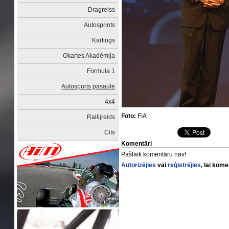
Dragreiss
Autosprints
Kartings
Okartes Akadēmija
Formula 1
Autosports pasaulē
4x4
Foto:
FIA
Rallijreids
Cits
Komentāri
Pašlaik komentāru nav!
Autorizējies
vai
reģistrējies
, lai kom