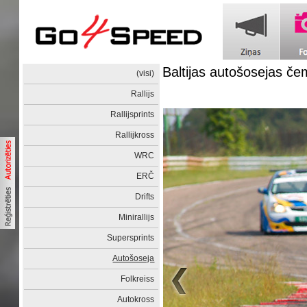
Baltijas autošosejas č
(visi)
Rallijs
Rallijsprints
Rallijkross
WRC
ERČ
Drifts
Minirallijs
Supersprints
Autošoseja
Folkreiss
Autokross