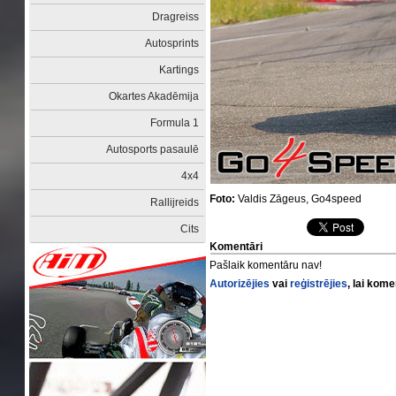
Dragreiss
Autosprints
Kartings
Okartes Akadēmija
Formula 1
Autosports pasaulē
4x4
Foto:
Valdis Zāgeus, Go4speed
Rallijreids
Cits
Komentāri
Pašlaik komentāru nav!
Autorizējies
vai
reģistrējies
, lai kom