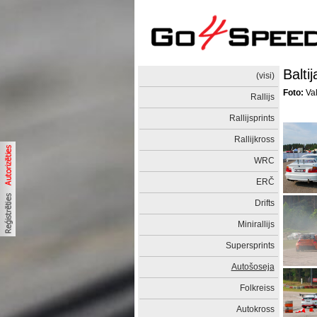
Balti
(visi)
Foto:
Val
Rallijs
Rallijsprints
Rallijkross
WRC
ERČ
Drifts
Minirallijs
Supersprints
Autošoseja
Folkreiss
Autokross