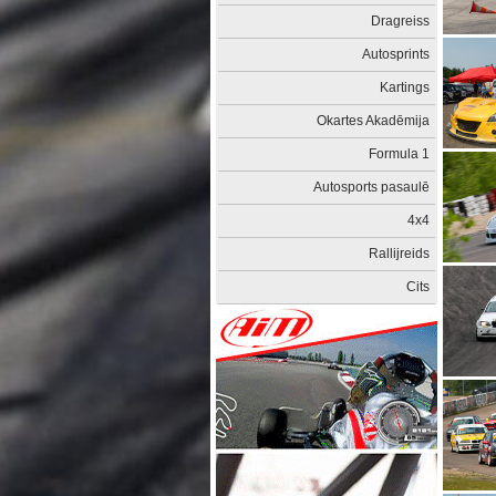
Dragreiss
Autosprints
Kartings
Okartes Akadēmija
Formula 1
Autosports pasaulē
4x4
Rallijreids
Cits