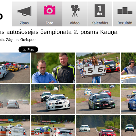
jas autošosejas čempionāta 2. posms Kauņā
dis Zāgeus, Go4speed