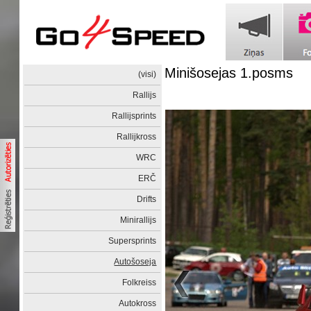
Minišosejas 1.posms
(visi)
Rallijs
Rallijsprints
Rallijkross
WRC
ERČ
Drifts
Minirallijs
Supersprints
Autošoseja
Folkreiss
Autokross