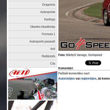
Dragreiss
Autosprints
Kartings
Okartes Akadēmija
Formula 1
Autosports pasaulē
4x4
Foto:
Mārtiņš Vanags, Go4speed
Rallijreids
Cits
Komentāri
Pašlaik komentāru nav!
Autorizējies
vai
reģistrējies
, lai kom