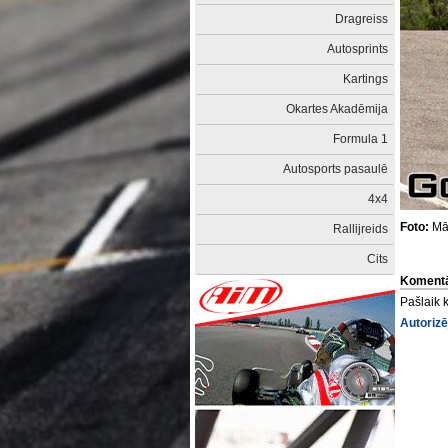
Dragreiss
Autosprints
Kartings
Okartes Akadēmija
Formula 1
Autosports pasaulē
4x4
Foto:
Mār
Rallijreids
Cits
Komentā
Pašlaik 
Autorizē