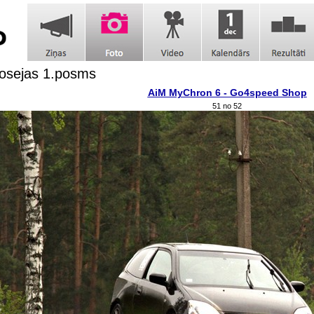
šosejas 1.posms
AiM MyChron 6 - Go4speed Shop
51 no 52