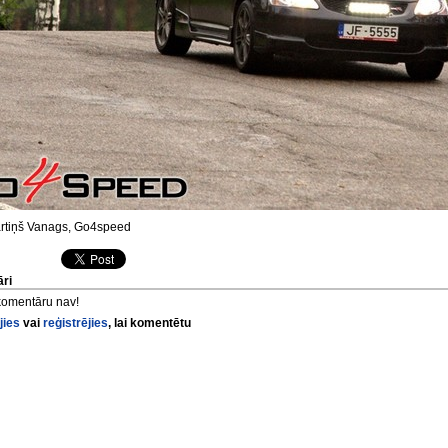
tiņš Vanags, Go4speed
ri
komentāru nav!
jies
vai
reģistrējies
, lai komentētu