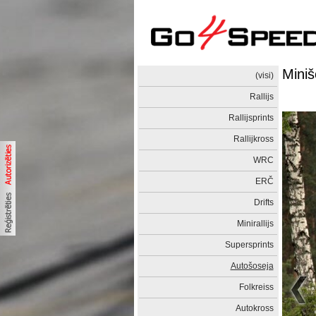
Mini
(visi)
Rallijs
Rallijsprints
Rallijkross
WRC
ERČ
Drifts
Minirallijs
Supersprints
Autošoseja
Folkreiss
Autokross