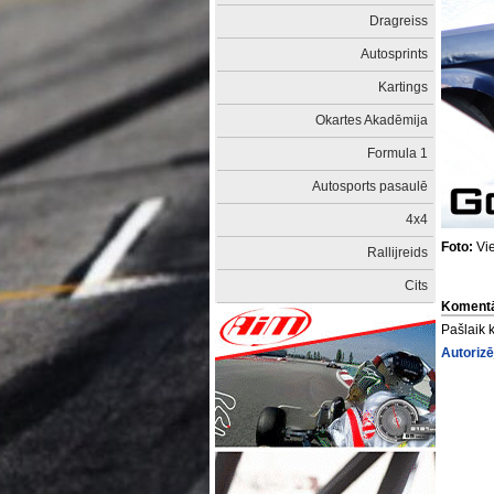
Dragreiss
Autosprints
Kartings
Okartes Akadēmija
Formula 1
Autosports pasaulē
4x4
Foto:
Vie
Rallijreids
Cits
Komentā
Pašlaik 
Autorizē