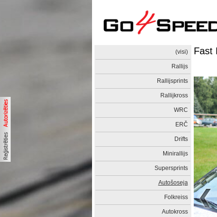
Fast 
(visi)
Rallijs
Rallijsprints
Rallijkross
WRC
ERČ
Drifts
Minirallijs
Supersprints
Autošoseja
Folkreiss
Autokross