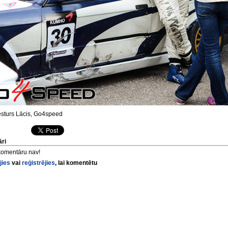
sturs Lācis, Go4speed
ri
komentāru nav!
jies
vai
reģistrējies
, lai komentētu