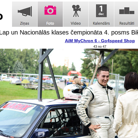
Lap un Nacionālās klases čempionāta 4. posms Bi
AiM MyChron 6 - Go4speed Shop
43 no 47