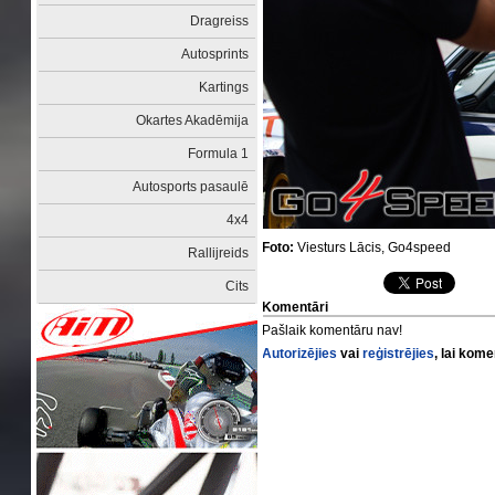
Dragreiss
Autosprints
Kartings
Okartes Akadēmija
Formula 1
Autosports pasaulē
4x4
Foto:
Viesturs Lācis, Go4speed
Rallijreids
Cits
Komentāri
Pašlaik komentāru nav!
Autorizējies
vai
reģistrējies
, lai kom