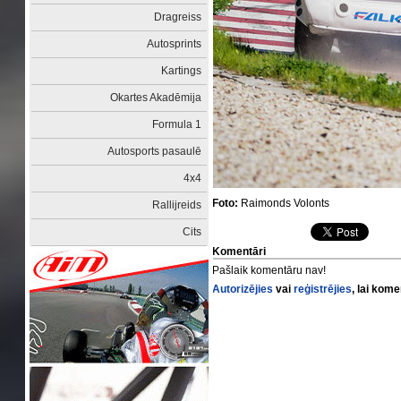
Dragreiss
Autosprints
Kartings
Okartes Akadēmija
Formula 1
Autosports pasaulē
4x4
Foto:
Raimonds Volonts
Rallijreids
Cits
Komentāri
Pašlaik komentāru nav!
Autorizējies
vai
reģistrējies
, lai kom