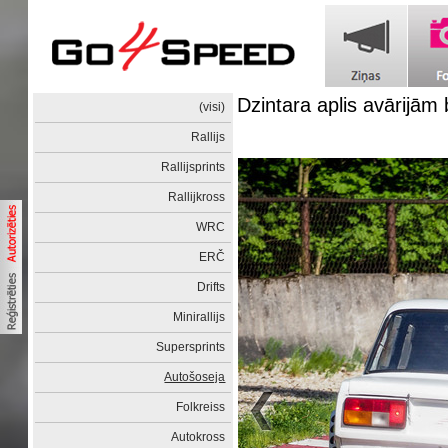
Dzintara aplis avārijām
(visi)
Rallijs
Rallijsprints
Rallijkross
WRC
ERČ
Drifts
Minirallijs
Supersprints
Autošoseja
Folkreiss
Autokross