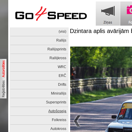
Dzintara aplis avārijām
(visi)
Rallijs
Rallijsprints
Rallijkross
WRC
ERČ
Drifts
Minirallijs
Supersprints
Autošoseja
Folkreiss
Autokross