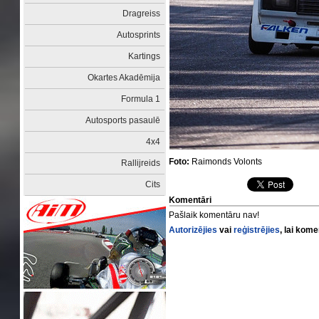
Dragreiss
Autosprints
Kartings
Okartes Akadēmija
Formula 1
Autosports pasaulē
4x4
Foto:
Raimonds Volonts
Rallijreids
Cits
Komentāri
Pašlaik komentāru nav!
Autorizējies
vai
reģistrējies
, lai kom