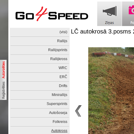
LČ autokrosā 3.posms 
(visi)
Rallijs
Rallijsprints
Rallijkross
WRC
ERČ
Drifts
Minirallijs
Supersprints
Autošoseja
Folkreiss
Autokross