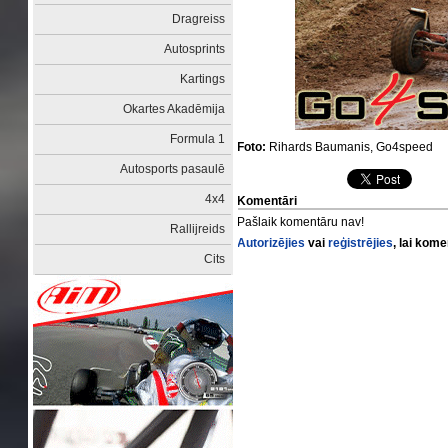
Dragreiss
Autosprints
Kartings
Okartes Akadēmija
Formula 1
Foto:
Rihards Baumanis, Go4speed
Autosports pasaulē
4x4
Komentāri
Pašlaik komentāru nav!
Rallijreids
Autorizējies
vai
reģistrējies
, lai kom
Cits