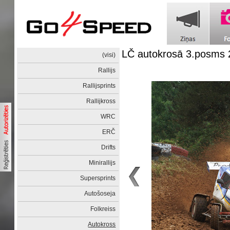
LČ autokrosā 3.posms 
(visi)
Rallijs
Rallijsprints
Rallijkross
WRC
ERČ
Drifts
Minirallijs
Supersprints
Autošoseja
Folkreiss
Autokross