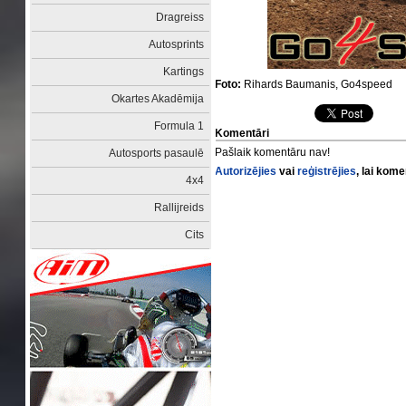
Dragreiss
Autosprints
Kartings
Foto:
Rihards Baumanis, Go4speed
Okartes Akadēmija
Formula 1
Komentāri
Pašlaik komentāru nav!
Autosports pasaulē
Autorizējies
vai
reģistrējies
, lai kom
4x4
Rallijreids
Cits