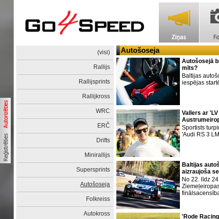
Autošoseja
(visi)
Autošosejā br
Rallijs
mīts?
Baltijas auto
Rallijsprints
iespējas start
Rallijkross
WRC
Vallers ar 'L
Austrumeirop
ERČ
Sportists tur
'Audi RS 3 L
Drifts
Minirallijs
Baltijas aut
Supersprints
aizraujoša s
No 22. līdz 2
Autošoseja
Ziemeļeiropa
finālsacensīb
Folkreiss
Autokross
'Rode Racing'