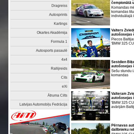
čempionātā 
Dragreiss
Komandas mērķ
komandas titu
Autosprints
individuālajā 
Kartings
Valters Zviedr
Okartes Akadēmija
autošosejas
Piecos Balti
Formula 1
'BMW 325 CUP'
Autosports pasaulē
4x4
Sestdien Biķe
autošosejas 
Rallijreids
Sešu stundu i
komandas
Cits
eXi
Valteram Zvi
Ātruma Cilts
autošosejas 
'BMW 325 CUP'
Latvijas Automobiļu Fedrācija
avārijām Balt
Pērnavas aut
dalībnieku r