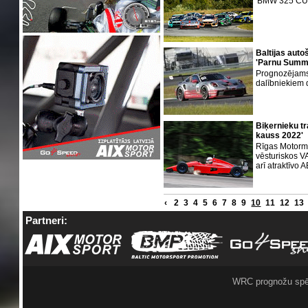
'BMW 325 CUP'
Baltijas aut
'Parnu Summe
Prognozējams,
dalībniekiem 
Biķernieku t
kauss 2022'
Rīgas Motorm
vēsturiskos V
arī atraktīvo
‹
2
3
4
5
6
7
8
9
10
11
12
13
Partneri:
WRC prognožu spē