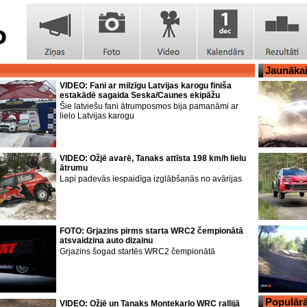
Jaunāka
VIDEO: Fani ar milzīgu Latvijas karogu finiša
estakādē sagaida Seska/Caunes ekipāžu
Šie latviešu fani ātrumposmos bija pamanāmi ar
lielo Latvijas karogu
VIDEO: Ožjē avarē, Tanaks attīsta 198 km/h lielu
ātrumu
Lapi padevās iespaidīga izglābšanās no avārijas
FOTO: Grjazins pirms starta WRC2 čempionātā
atsvaidzina auto dizainu
Grjazins šogad startēs WRC2 čempionātā
Populārā
VIDEO: Ožjē un Tanaks Montekarlo WRC rallijā