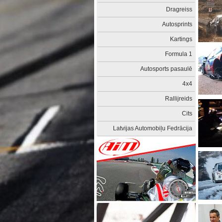
Dragreiss
Autosprints
Kartings
Formula 1
Autosports pasaulē
4x4
Rallijreids
Cits
Latvijas Automobiļu Fedrācija