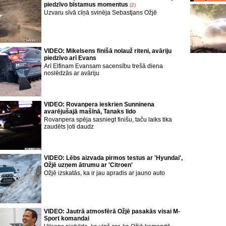
piedzīvo bīstamus momentus
(2)
Uzvaru sīvā cīņā svinēja Sebastjans Ožjē
VIDEO: Mikelsens finišā nolauž riteni, avāriju
piedzīvo arī Evans
Arī Elfinam Evansam sacensību trešā diena
noslēdzās ar avāriju
VIDEO: Rovanpera ieskrien Sunninena
avarējušajā mašīnā, Tanaks lido
Rovanpera spēja sasniegt finišu, taču laiks tika
zaudēts ļoti daudz
VIDEO: Lēbs aizvada pirmos testus ar 'Hyundai',
Ožjē uzņem ātrumu ar 'Citroen'
Ožjē izskatās, ka ir jau apradis ar jauno auto
VIDEO: Jautrā atmosfērā Ožjē pasakās visai M-
Sport komandai