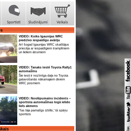
is
VIDEO: Koiks Igaunijas WRC
piedzīvo iespaidīgu avāriju
Arī šogad Igaunijas WRC skatītājus
priecēja ar iespaidīgiem tramplīniem
un lieliem ātrumiem
VIDEO: Tanaks testē Toyota Rally1
automašīnu
Šie testi ir nozīmīga daļa no Toyota
gatavošanās nākamajiem diviem
WRC posmiem
VIDEO: Noslēpumains incidents –
sportista automašīnas logā ielido
liels akmens
'Tas bija pamatīgs izbīlis,' tā spāņu
sportists
kais