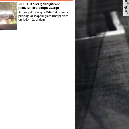
VIDEO: Koiks Igaunijas WRC
piedzīvo iespaidīgu avāriju
Arī šogad Igaunijas WRC skatītājus
priecēja ar iespaidīgiem tramplīniem
un lieliem ātrumiem