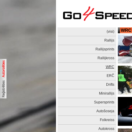
WRC
(visi)
Rallijs
Rallijsprints
Rallijkross
WRC
ERČ
Drifts
Minirallijs
Supersprints
Autošoseja
Folkreiss
Autokross