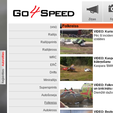
Folkreiss
(visi)
VIDEO: Kurio
Rallijs
Pēc šī incide
izstāties
Rallijsprints
Rallijkross
WRC
VIDEO: Kaspa
kūleņošanu
ERČ
Kaspara 'BMW'
Drifts
Minirallijs
VIDEO: Folkr
Supersprints
un iznīcinātu
Diemžēl dažos
Autošoseja
Folkreiss
Autokross
VIDEO: Bezk