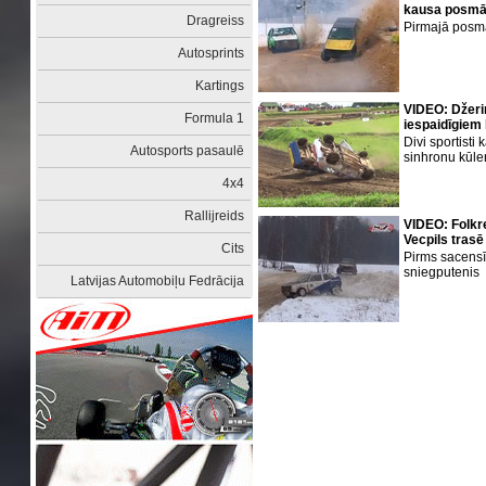
kausa posmā 
Dragreiss
Pirmajā posmā
Autosprints
Kartings
VIDEO: Džeriņ
Formula 1
iespaidīgiem
Divi sportist
Autosports pasaulē
sinhronu kūle
4x4
Rallijreids
VIDEO: Folkre
Vecpils trasē
Cits
Pirms sacens
sniegputenis
Latvijas Automobiļu Fedrācija