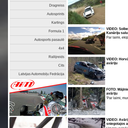
Dragreiss
Autosprints
Kartings
VIDEO: Solber
Formula 1
Kanāriju sa
Par laimi, ek
Autosports pasaulē
4x4
Rallijreids
VIDEO: Horvā
avāriju
Cits
Latvijas Automobiļu Fedrācija
FOTO: Mājini
avāriju
'Par laimi, mum
VIDEO: Avāri
sniegotajos 