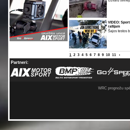
Uzvaru svinēj
VIDEO: Sport
rallijam
Šajos testos b
1
2
3
4
5
6
7
8
9
10
11
›
Partneri:
WRC prognožu spē