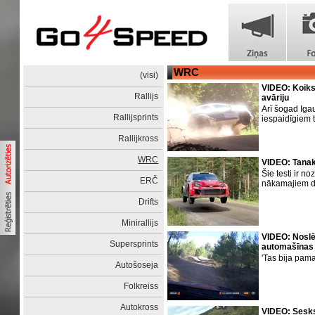
WRC
(visi)
VIDEO: Koiks
Rallijs
avāriju
Arī šogad Iga
Rallijsprints
iespaidīgiem 
Rallijkross
WRC
VIDEO: Tanak
Šie testi ir 
ERČ
nākamajiem 
Drifts
Minirallijs
VIDEO: Noslē
Supersprints
automašīnas l
'Tas bija pamat
Autošoseja
Folkreiss
Autokross
VIDEO: Sesk