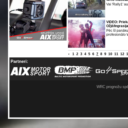
Vai 'Rally1' au
VIDEO: Priek
Ožjē/Ingrasi
Pēc šī panāku
profesionālo
‹
1
2
3
4
5
6
7
8
9
10
11
12
Partneri:
WRC prognožu spē