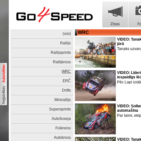
WRC
(visi)
VIDEO: Tanak
Rallijs
jūrā
Tanaks uzvaru
Rallijsprints
Rallijkross
WRC
VIDEO: Līder
iespaidīgs lē
ERČ
Pēc Lapi izstā
Drifts
Minirallijs
VIDEO: Solbe
Supersprints
automašīna
Par laimi, ek
Autošoseja
Folkreiss
Autokross
VIDEO: Tana