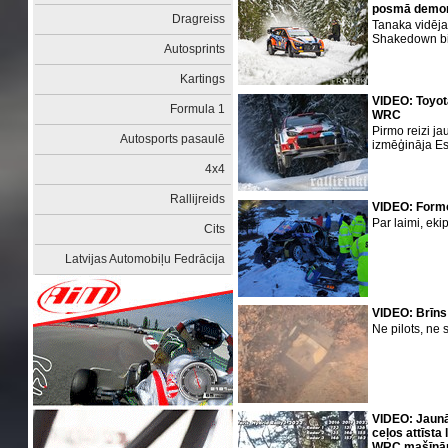
posmā demons
Dragreiss
Tanaka vidēja
Shakedown bi
Autosprints
Kartings
VIDEO: Toyot
Formula 1
WRC
Pirmo reizi ja
Autosports pasaulē
izmēģināja E
4x4
Rallijreids
VIDEO: Formo
Par laimi, ek
Cits
Latvijas Automobiļu Fedrācija
VIDEO: Brīns
Ne pilots, ne 
VIDEO: Jaunā
ceļos attīsta
WRC mašīn