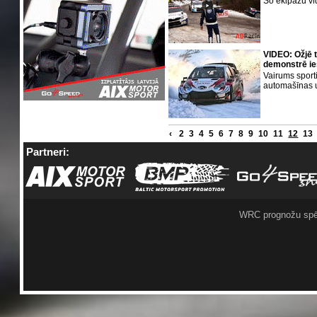
Šo ekipāžu vid
VIDEO: Ožjē 
demonstrē ie
Vairums sport
automašīnas 
‹
2
3
4
5
6
7
8
9
10
11
12
13
Partneri:
WRC prognožu spē