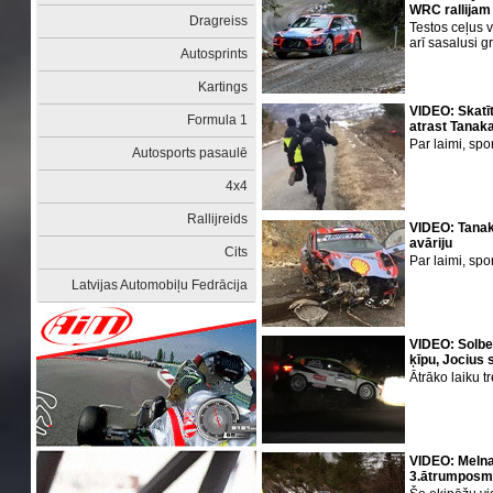
WRC rallijam
Dragreiss
Testos ceļus 
arī sasalusi g
Autosprints
Kartings
VIDEO: Skatī
Formula 1
atrast Tanak
Par laimi, sp
Autosports pasaulē
4x4
Rallijreids
VIDEO: Tanak
avāriju
Cits
Par laimi, spor
Latvijas Automobiļu Fedrācija
VIDEO: Solbe
ķīpu, Jocius 
Ātrāko laiku 
VIDEO: Meln
3.ātrumposmā