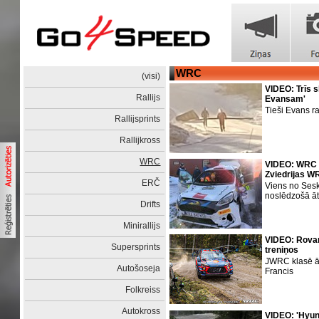
WRC
(visi)
VIDEO: Trīs sk
Rallijs
Evansam'
Tieši Evans ra
Rallijsprints
Rallijkross
WRC
VIDEO: WRC e
Zviedrijas WR
ERČ
Viens no Ses
noslēdzošā ā
Drifts
Minirallijs
VIDEO: Rovan
Supersprints
treniņos
JWRC klasē āt
Autošoseja
Francis
Folkreiss
Autokross
VIDEO: 'Hyund