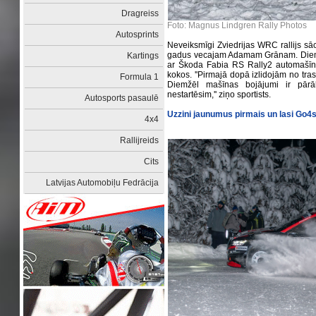
Dragreiss
Foto: Magnus Lindgren Rally Photos
Autosprints
Neveiksmīgi Zviedrijas WRC rallijs sāc
gadus vecajam Adamam Grānam. Diemžēl
Kartings
ar Škoda Fabia RS Rally2 automašīnu,
kokos. ''Pirmajā dopā izlidojām no trase
Formula 1
Diemžēl mašīnas bojājumi ir pārā
nestartēsim,'' ziņo sportists.
Autosports pasaulē
Uzzini jaunumus pirmais un lasi Go
4x4
Rallijreids
Cits
Latvijas Automobiļu Fedrācija