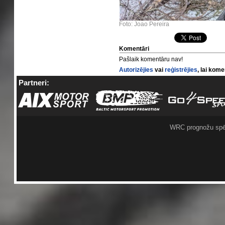
Foto: Joao Pereira
Komentāri
Pašlaik komentāru nav!
Autorizējies
vai
reģistrējies
, lai kom
Partneri:
WRC prognožu spē