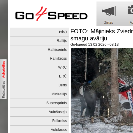
FOTO: Mājinieks Zviedr
(visi)
smagu avāriju
Rallijs
Go4speed
13.02.2026 - 08:13
Rallijsprints
Rallijkross
WRC
ERČ
Drifts
Minirallijs
Supersprints
Autošoseja
Folkreiss
Autokross