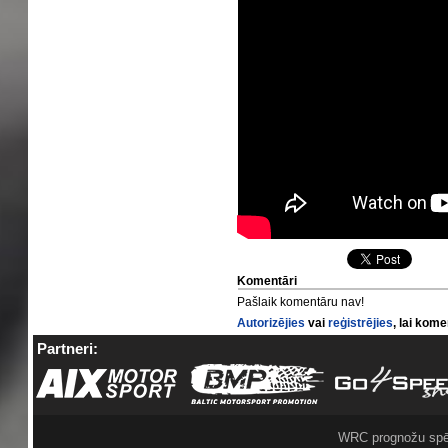
Komentāri
Pašlaik komentāru nav!
Autorizējies
vai
reģistrējies
, lai kom
Partneri:
WRC prognožu spē