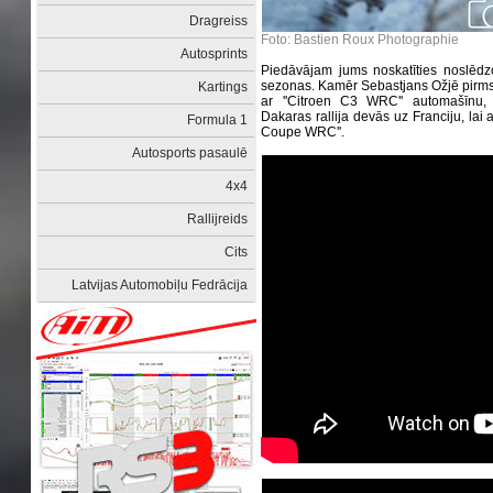
Dragreiss
Foto: Bastien Roux Photographie
Autosprints
Piedāvājam jums noskatīties noslēdz
sezonas. Kamēr Sebastjans Ožjē pirms 
Kartings
ar ''Citroen C3 WRC'' automašīnu,
Dakaras rallija devās uz Franciju, lai 
Formula 1
Coupe WRC''.
Autosports pasaulē
4x4
Rallijreids
Cits
Latvijas Automobiļu Fedrācija