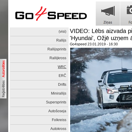
VIDEO: Lēbs aizvada pi
(visi)
'Hyundai', Ožjē uzņem ā
Rallijs
Go4speed
23.01.2019 - 16:30
Rallijsprints
Rallijkross
WRC
ERČ
Drifts
Minirallijs
Supersprints
Autošoseja
Folkreiss
Autokross