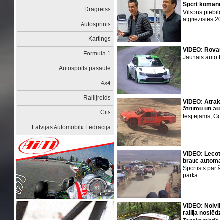
Sport koman
Dragreiss
Vilsons piebi
atgriezīsies 
Autosprints
Kartings
VIDEO: Rovan
Formula 1
Jaunais auto 
Autosports pasaulē
4x4
Rallijreids
VIDEO: Atrak
ātrumu un au
Cits
Iespējams, Gor
Latvijas Automobiļu Fedrācija
VIDEO: Lecot
brauc autom
Sportists par 
parkā
VIDEO: Noivi
rallija noslē