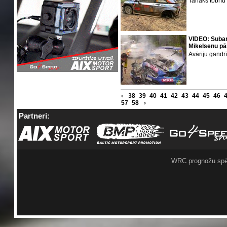
Tanaks tobrīd
VIDEO: Subar
Mikelsenu pār
Avāriju gandrī
‹
38
39
40
41
42
43
44
45
46
57
58
›
Partneri:
WRC prognožu spē