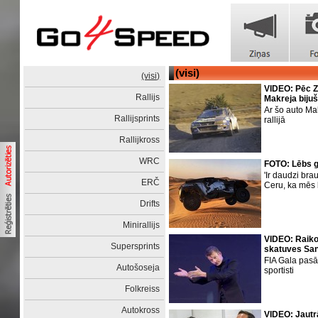
(visi)
(visi)
VIDEO: Pēc Z
Rallijs
Makreja biju
Ar šo auto Ma
Rallijsprints
rallijā
Rallijkross
WRC
FOTO: Lēbs g
'Ir daudzi bra
ERČ
Ceru, ka mēs 
Drifts
Minirallijs
VIDEO: Raiko
Supersprints
skatuves Sa
FIA Gala pasā
Autošoseja
sportisti
Folkreiss
Autokross
VIDEO: Jautr