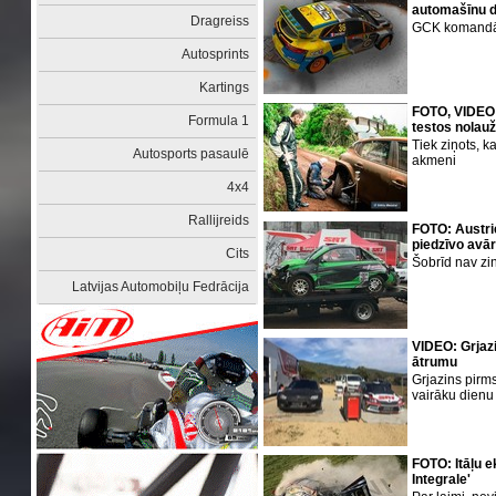
automašīnu d
Dragreiss
GCK komandā š
Autosprints
Kartings
FOTO, VIDEO:
Formula 1
testos nolauž
Tiek ziņots, k
Autosports pasaulē
akmeni
4x4
Rallijreids
FOTO: Austri
piedzīvo avār
Cits
Šobrīd nav zin
Latvijas Automobiļu Fedrācija
VIDEO: Grjaz
ātrumu
Grjazins pirm
vairāku dienu
FOTO: Itāļu e
Integrale'