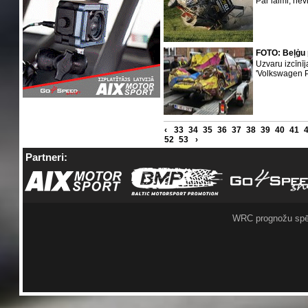
Par laimi, ne
FOTO: Beļģu 
Uzvaru izcīnīja
'Volkswagen P
‹
33
34
35
36
37
38
39
40
41
52
53
›
Partneri:
WRC prognožu spē