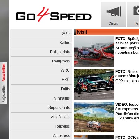
(visi)
(visi)
FOTO: Spēcīg
Rallijs
servisa park
Stiprais vējš 
Rallijsprints
nopietnus bo
Rallijkross
WRC
FOTO: Nitišs
automašīnu j
ERČ
GRX rallijkros
Drifts
Minirallijs
VIDEO: Iespēj
Supersprints
ātrumposms 
Pēc divām di
Autošoseja
Lukjaņuka ek
Folkreiss
Autokross
FOTO: GCK ra