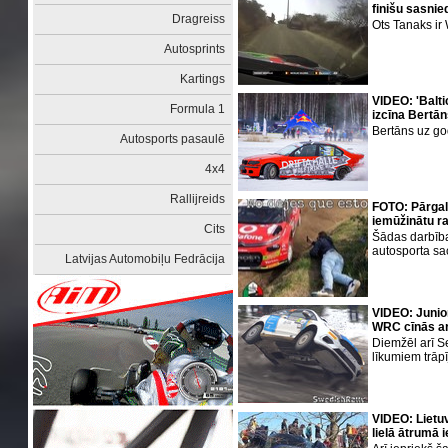
finišu sasnie
Dragreiss
Ots Tanaks ir
Autosprints
Kartings
VIDEO: 'Balti
Formula 1
izcīna Bertān
Bertāns uz go
Autosports pasaulē
4x4
Rallijreids
FOTO: Pārgalv
iemūžinātu ral
Cits
Šādas darbīb
autosporta s
Latvijas Automobiļu Fedrācija
VIDEO: Junio
WRC cīnās a
Diemžēl arī 
līkumiem trāp
VIDEO: Lietu
lielā ātrumā 