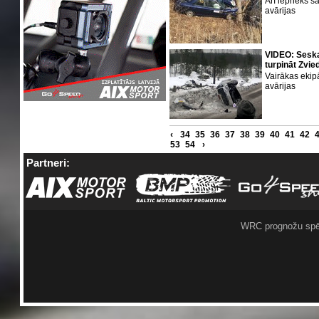
Arī iepriekš š
avārijas
VIDEO: Seska
turpināt Zvie
Vairākas ekip
avārijas
‹
34
35
36
37
38
39
40
41
42
53
54
›
Partneri:
WRC prognožu spē