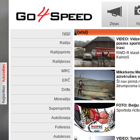
(visi)
(visi)
VIDEO: Vidze
Rallijs
posms sporti
trasi
Rallijsprints
RWD-R klasē ā
Kalniņš
Rallijkross
WRC
Mikelsenu M
aizvērušies v
ERČ
Šī nav pirmā 
ātrumposma lai
Drifts
Minirallijs
FOTO: Beļģu p
Supersprints
Sportista rīcī
Autošoseja
Folkreiss
Autokross
VIDEO: Tana