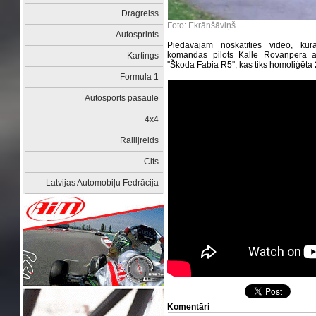
Dragreiss
Foto: Ekrānšāviņš
Autosprints
Piedāvājam noskatīties video, kur
komandas pilots Kalle Rovanpera a
Kartings
''Škoda Fabia R5'', kas tiks homoliģēt
Formula 1
Autosports pasaulē
4x4
Rallijreids
Cits
Latvijas Automobiļu Fedrācija
Komentāri