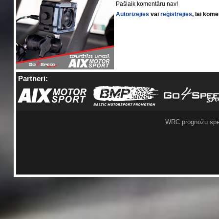
Pašlaik komentāru nav!
Autorizējies
vai
reģistrējies
, lai kom
Partneri:
WRC prognožu spē