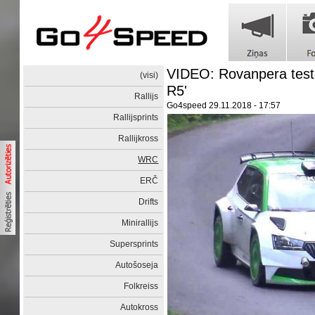
VIDEO: Rovanpera test
(visi)
R5'
Rallijs
Go4speed
29.11.2018 - 17:57
Rallijsprints
Rallijkross
WRC
ERČ
Drifts
Minirallijs
Supersprints
Autošoseja
Folkreiss
Autokross