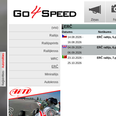
ERČ
(visi)
Datums
Notikums
Rallijs
14.08.2026 -
ERČ rallijs, 5
16.08.2026
Rallijsprints
04.09.2026 -
ERČ rallijs, 6
Rallijkross
06.09.2026
23.10.2026 -
ERČ rallijs, 7
WRC
25.10.2026
ERČ
Minirallijs
Autokross