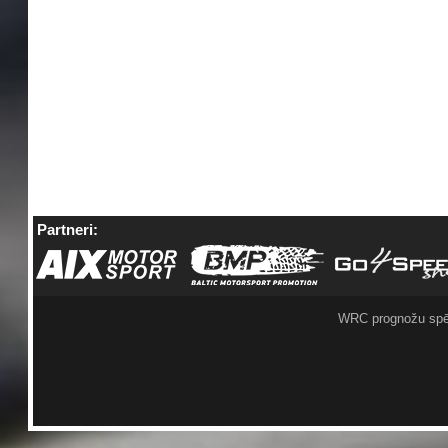
Partneri:
WRC prognožu spē