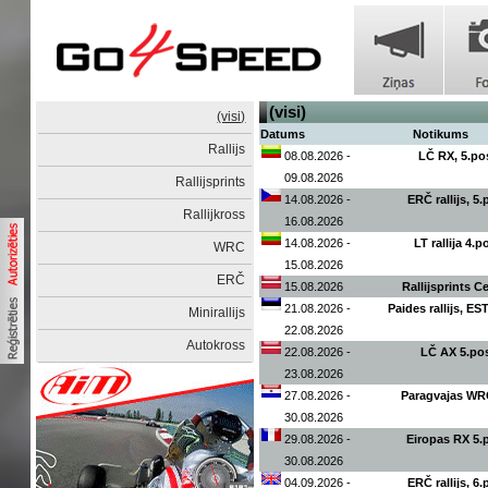
(visi)
(visi)
Datums
Notikums
Rallijs
08.08.2026 -
LČ RX, 5.p
09.08.2026
Rallijsprints
14.08.2026 -
ERČ rallijs, 5
Rallijkross
16.08.2026
14.08.2026 -
LT rallija 4.
WRC
15.08.2026
ERČ
15.08.2026
Rallijsprints C
21.08.2026 -
Paides rallijs, E
Minirallijs
22.08.2026
Autokross
22.08.2026 -
LČ AX 5.p
23.08.2026
27.08.2026 -
Paragvajas WRC 
30.08.2026
29.08.2026 -
Eiropas RX 5
30.08.2026
04.09.2026 -
ERČ rallijs, 6