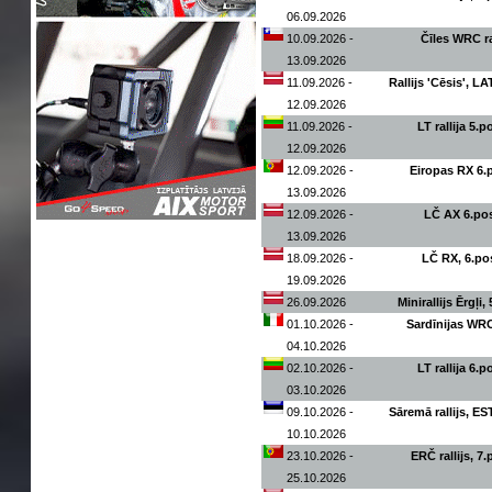
06.09.2026
10.09.2026 -
Čīles WRC ra
13.09.2026
11.09.2026 -
Rallijs 'Cēsis', L
12.09.2026
11.09.2026 -
LT rallija 5.
12.09.2026
12.09.2026 -
Eiropas RX 6
13.09.2026
12.09.2026 -
LČ AX 6.p
13.09.2026
18.09.2026 -
LČ RX, 6.p
19.09.2026
26.09.2026
Minirallijs Ērgļi
01.10.2026 -
Sardīnijas WRC 
04.10.2026
02.10.2026 -
LT rallija 6.
03.10.2026
09.10.2026 -
Sāremā rallijs, E
10.10.2026
23.10.2026 -
ERČ rallijs, 7
25.10.2026