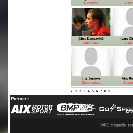
Autokross
Autos
Ģirts Daugaviņš
Ivars Cī
Autošoseja
Autos
Ints Jeršovs
Atis Ri
Supersprints
Supers
‹
1
2
3
4
5
6
7
8
9
›
Partneri:
WRC prognožu spē