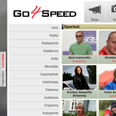
Sportisti
(visi)
Rallijs
Rallijsprints
Rallijkross
Jānis Ivanovskis
Deivida
Drifts
Autosprints
Ral
Minirallijs
Supersprints
Autošoseja
Folkreiss
Kristīne Staņeviča
Gints As
(Kristena)
Auto
Autokross
Drifts
Dragreiss
Autosprints