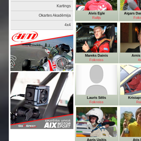
Kartings
Aivis Egle
Aigars Da
Okartes Akadēmija
Rallijs
Folk
4x4
Mareks Dainis
Arnis
Folkreiss
4
Lauris Sēlis
Kristap
Folkreiss
Ral
Agris Upītis
Atis 