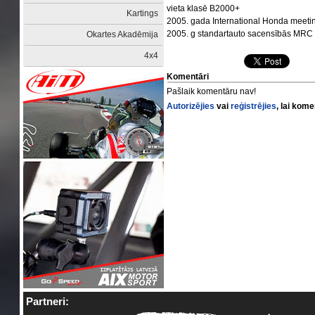
vieta klasē B2000+
Kartings
2005. gada International Honda meeting
2005. g standartauto sacensībās MRC ka
Okartes Akadēmija
4x4
Komentāri
Pašlaik komentāru nav!
Autorizējies
vai
reģistrējies
, lai kom
Partneri: