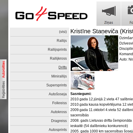
Kristīne Staņeviča (Kris
(visi)
Dzimšan
Rallijs
Dzīvesv
Disciplīn
Rallijsprints
Komand
Rallijkross
Auto: N
Drifts
Minirallijs
Supersprints
Sasniegumi:
Autošoseja
2010.gada 12.jūnijā 2.vieta 47 salībn
Folkreiss
2010.gada kausa kopvērtējuma 12.vie
2009.gada 11.oktobrī 4.vieta 52 dalībni
Autokross
sacensībās
2008. gads Lietuvas drifta čempionāta
Dragreiss
ieskaitē (54 dalībnieku konkurencē)
Autosprints
2005. gada 1000 km sacensības šosejā 