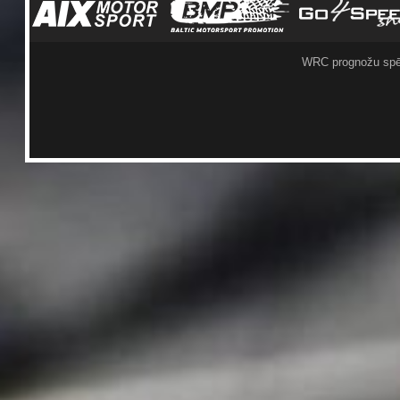
WRC prognožu spē