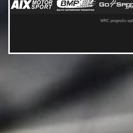
WRC prognožu spē