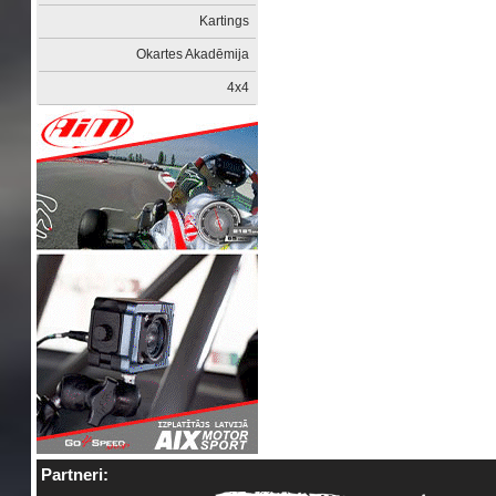
Kartings
Okartes Akadēmija
4x4
Partneri: