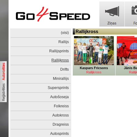
Rallijkross
(visi)
Rallijs
Rallijsprints
Rallijkross
Kaspars Fricsons
Jānis B
Drifts
Rallijkross
Ralli
Minirallijs
Supersprints
Autošoseja
Folkreiss
Autokross
Dragreiss
Autosprints