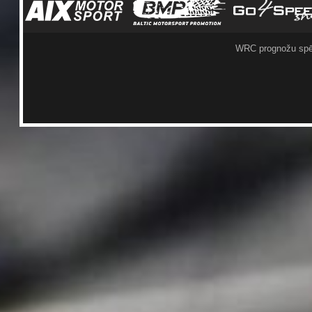
WRC prognožu spē