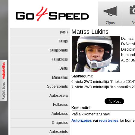
Matīss Lūkins
(visi)
Dzimšan
Rallijs
Dzīvesvi
Disciplīn
Rallijsprints
Komanda
Rallijkross
Auto: 
Drifts
Sasniegumi:
Minirallijs
6. vieta 2WD minirallijā "Priekule 2014
Supersprints
7. vieta 2WD minirallijā "Kalnamuiža 2
Autošoseja
Folkreiss
Komentāri
Autokross
Pašlaik komentāru nav!
Autorizējies
vai
reģistrējies
, lai kom
Dragreiss
Autosprints