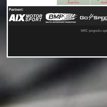
Autokross
Auto
Partneri:
WRC prognožu spē