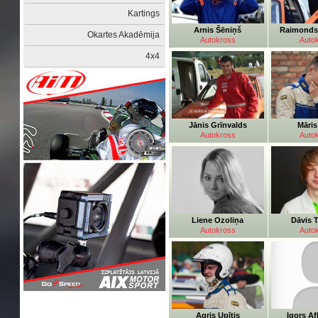
Kartings
Arnis Šēniņš
Raimonds
Okartes Akadēmija
Autokross
Auto
4x4
Jānis Grīnvalds
Māris
Autokross
Auto
Liene Ozoliņa
Dāvis 
Autokross
Auto
Agris Upītis
Igors Af