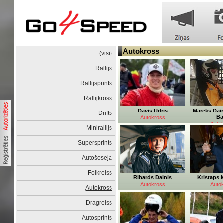
Autokross
(visi)
Rallijs
Rallijsprints
Rallijkross
Dāvis Ūdris
Mareks Dain
Drifts
Ba
Autokross
Auto
Minirallijs
Supersprints
Autošoseja
Folkreiss
Rihards Dainis
Kristaps 
Autokross
Auto
Autokross
Dragreiss
Autosprints