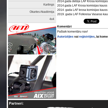
2014.gada debija LAF Krosa komisijas 
Kartings
2014.gada LAF Krosa komisijas kauss -
2014. gada LAF krosa komisijas kauss - 
Okartes Akadēmija
2019. gada LAF Folkreisa Vasaras kauss
4x4
Komentāri
Pašlaik komentāru nav!
Autorizējies
vai
reģistrējies
, lai kom
Partneri: