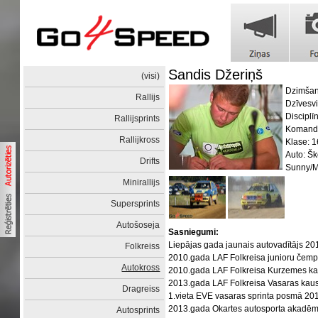
Sandis Džeriņš
(visi)
Dzimšan
Rallijs
Dzīvesvi
Disciplī
Rallijsprints
Komanda
Rallijkross
Klase: 
Auto: Šk
Drifts
Sunny/M
Minirallijs
Supersprints
Autošoseja
Sasniegumi:
Liepājas gada jaunais autovadītājs 20
Folkreiss
2010.gada LAF Folkreisa junioru čem
Autokross
2010.gada LAF Folkreisa Kurzemes k
2013.gada LAF Folkreisa Vasaras kausā
Dragreiss
1.vieta EVE vasaras sprinta posmā 20
2013.gada Okartes autosporta akadēmija
Autosprints