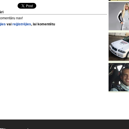
ri
komentāru nav!
jies
vai
reģistrējies
, lai komentētu