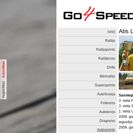
Atis L
(visi)
Rallijs
Rallijsprints
Rallijkross
Drifts
Minirallijs
Supersprints
Autošoseja
Sasnieg
3. vieta
Folkreiss
3. vieta
1. vieta
Autokross
2009. ga
Dragreiss
ieguvējs
2009. ga
Autosprints