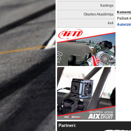
Kartings
Komentā
Okartes Akadēmija
Pašlaik 
4x4
Autorizē
Partneri: