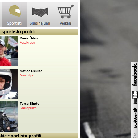
sportistu profili
Dāvis Ūdris
Autokross
Matīss Lūkins
Minirallijs
Toms Binde
Rallijsprints
ie sportistu profili