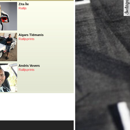
Zita Īle
Rallijs
Aigars Tīdmanis
Rallijsprints
Andris Vovers
Rallijsprints