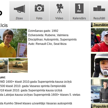
īcis
Jaunākie 
Dzimšanas gads: 1992
Dzīvesvieta: Rubene, Valmiera
Disciplīnas: Autosprints, Supersprints
Auto: Renault Clio, Seat Ibiza
umi:
 FWD 1600+ klasē 2010.gada Supersprinta kausa izcīņā
 2500 klasē 2010. gada Vasaras sprinta čempionātā
 U18 klasē 2010. gada Supersprinta kausa izcīņā
da Latvijas kausa izcīņas Supersprintā 1600+ klases 5. vietas
da Kumho Street klases uzvarētājs Vasaras autosprintā
Populārāk